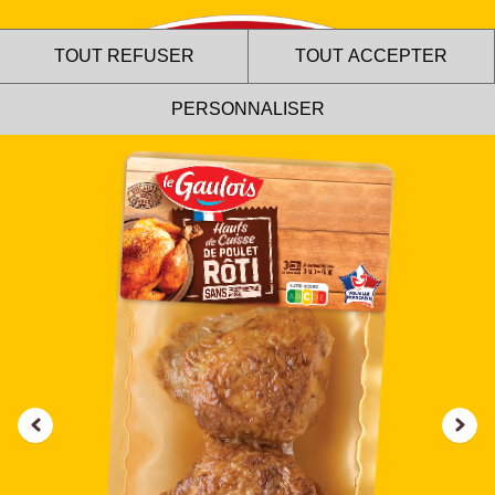
TOUT REFUSER
TOUT ACCEPTER
PERSONNALISER
Le site internet Le Gaulois
utilise des cookies !
Nous utilisons des cookies pour nous assurer du bon
fonctionnement de notre site et à des fins analytiques. Vous
pouvez changer d'avis à tout moment en cliquant sur l'icône
présente sur chaque page de notre site. En autorisant ces
services tiers, vous acceptez le dépôt et la lecture de
cookies et l'utilisation de technologies de suivi nécessaires
à leur bon fonctionnement.
Charte de confidentialité