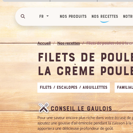
cookies !
Nous utilisons des cookies pour n
fr
Nos produits
Nos recettes
Notr
assurer du bon fonctionnement de no
site et à des fins analytiques. V
pouvez changer d'avis à tout moment
cliquant sur l'icône présente sur ch
Accueil
Nos recettes
Filets de poulet rôti à la 
page de notre site. En autorisant 
services tiers, vous acceptez le dépôt e
Filets de poul
lecture de cookies et l'utilisation
technologies de suivi nécessaires à 
bon fonctionnement.
la crème poul
Charte de confidentialité
Filets / Escalopes / Aiguillettes
Familia
Conseil Le Gaulois
Pour une saveur encore plus riche dans votre écrasé de 
ajoutez une gousse d'ail émincée pendant la cuisson à la 
apportera une délicieuse profondeur de goût.