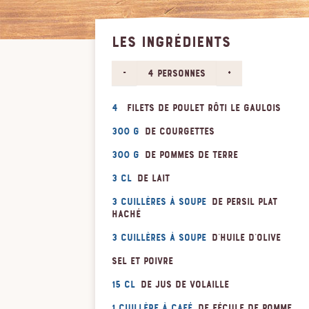
LES INGRÉDIENTS
-
+
4 personnes
4
filets de poulet rôti Le Gaulois
300 g
de courgettes
300 g
de pommes de terre
3 cl
de lait
3 cuillères à soupe
de persil plat
haché
3 cuillères à soupe
d'huile d'olive
Sel et poivre
15 cl
de jus de volaille
1 cuillère à café
de fécule de pomme