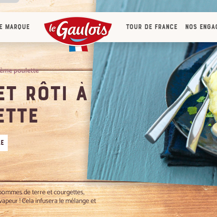
ous
e marque
Tour de France
Nos enga
tre
ous
 en
aque
crème poulette
ces
t la
et rôti à
 de
leur
ette
le
pommes de terre et courgettes,
vapeur ! Cela infusera le mélange et