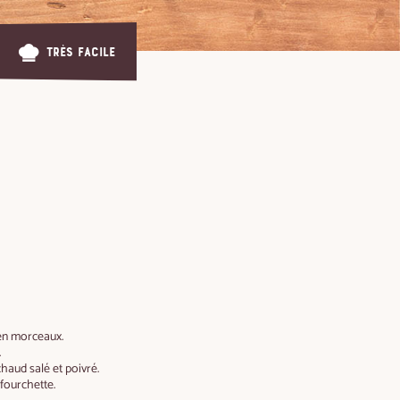
Très facile
 en morceaux.
.
 chaud salé et poivré.
 fourchette.