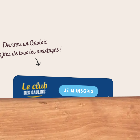
Devenez un Gaulois
ofitez de tous les avantages !
JE M'INSCRIS
Bons de réduction
Communauté départ'aimants