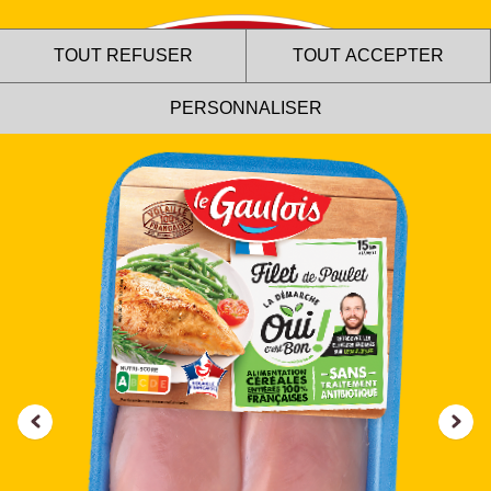
TOUT REFUSER
TOUT ACCEPTER
PERSONNALISER
Le site internet Le Gaulois
utilise des cookies !
Nous utilisons des cookies pour nous assurer du bon
fonctionnement de notre site et à des fins analytiques. Vous
pouvez changer d'avis à tout moment en cliquant sur l'icône
présente sur chaque page de notre site. En autorisant ces
services tiers, vous acceptez le dépôt et la lecture de
cookies et l'utilisation de technologies de suivi nécessaires
à leur bon fonctionnement.
Charte de confidentialité