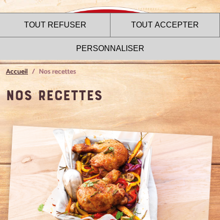
TOUT REFUSER
TOUT ACCEPTER
PERSONNALISER
Accueil
Nos recettes
Nos Recettes
Le site internet Le Gaulois
utilise des cookies !
Nous utilisons des cookies pour nous assurer du bon
fonctionnement de notre site et à des fins analytiques. Vous
pouvez changer d'avis à tout moment en cliquant sur l'icône
présente sur chaque page de notre site. En autorisant ces
services tiers, vous acceptez le dépôt et la lecture de
cookies et l'utilisation de technologies de suivi nécessaires
à leur bon fonctionnement.
Charte de confidentialité