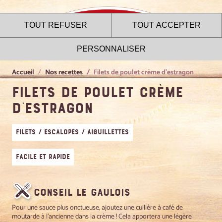
TOUT REFUSER
TOUT ACCEPTER
PERSONNALISER
Accueil
Nos recettes
Filets de poulet crème d’estragon
Filets de poulet crème
d’estragon
Le site internet Le Gaulois
utilise des cookies !
Filets / Escalopes / Aiguillettes
Nous utilisons des cookies pour nous assurer du bon
fonctionnement de notre site et à des fins analytiques. Vous
Facile et rapide
pouvez changer d'avis à tout moment en cliquant sur l'icône
présente sur chaque page de notre site. En autorisant ces
services tiers, vous acceptez le dépôt et la lecture de
cookies et l'utilisation de technologies de suivi nécessaires
Conseil Le Gaulois
à leur bon fonctionnement.
Pour une sauce plus onctueuse, ajoutez une cuillère à café de
moutarde à l'ancienne dans la crème ! Cela apportera une légère
Charte de confidentialité