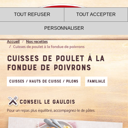
TOUT REFUSER
TOUT ACCEPTER
PERSONNALISER
Accueil
Nos recettes
Cuisses de poulet à la fondue de poivrons
Cuisses de poulet à la
Le site internet Le Gaulois
fondue de poivrons
utilise des cookies !
Cuisses / Hauts de cuisse / Pilons
Familiale
Nous utilisons des cookies pour nous assurer du bon
fonctionnement de notre site et à des fins analytiques. Vous
pouvez changer d'avis à tout moment en cliquant sur l'icône
présente sur chaque page de notre site. En autorisant ces
Conseil Le Gaulois
services tiers, vous acceptez le dépôt et la lecture de
cookies et l'utilisation de technologies de suivi nécessaires
Pour un repas plus équilibré, accompagnez-le de pâtes.
à leur bon fonctionnement.
Charte de confidentialité