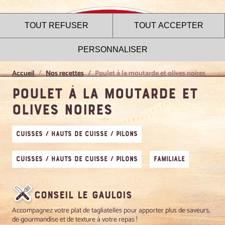
TOUT REFUSER
TOUT ACCEPTER
PERSONNALISER
Accueil
Nos recettes
Poulet à la moutarde et olives noires
Poulet à la moutarde et
olives noires
Le site internet Le Gaulois
utilise des cookies !
Cuisses / Hauts de cuisse / Pilons
Nous utilisons des cookies pour nous assurer du bon
fonctionnement de notre site et à des fins analytiques. Vous
Cuisses / Hauts de cuisse / Pilons
Familiale
pouvez changer d'avis à tout moment en cliquant sur l'icône
présente sur chaque page de notre site. En autorisant ces
services tiers, vous acceptez le dépôt et la lecture de
cookies et l'utilisation de technologies de suivi nécessaires
Conseil Le Gaulois
à leur bon fonctionnement.
Accompagnez votre plat de tagliatelles pour apporter plus de saveurs,
de gourmandise et de texture à votre repas !
Charte de confidentialité