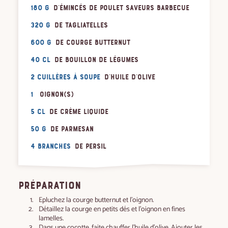
180 g
d'émincés de poulet saveurs barbecue
320 g
de tagliatelles
600 g
de courge butternut
40 cl
de bouillon de légumes
2 cuillères à soupe
d'huile d'olive
1
oignon(s)
5 cl
de crème liquide
50 g
de parmesan
4 branches
de persil
PRÉPARATION
Epluchez la courge butternut et l’oignon.
Détaillez la courge en petits dés et l’oignon en fines
lamelles.
Dans une cocotte, faite chauffer l’huile d’olive. Ajouter les