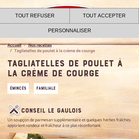
TOUT REFUSER
TOUT ACCEPTER
PERSONNALISER
Accueil
Nos recettes
Tagliatelles de poulet à la crème de courge
Tagliatelles de poulet à
Le site internet Le Gaulois
la crème de courge
utilise des cookies !
Émincés
Familiale
Nous utilisons des cookies pour nous assurer du bon
fonctionnement de notre site et à des fins analytiques. Vous
pouvez changer d'avis à tout moment en cliquant sur l'icône
présente sur chaque page de notre site. En autorisant ces
Conseil Le Gaulois
services tiers, vous acceptez le dépôt et la lecture de
cookies et l'utilisation de technologies de suivi nécessaires
Un soupçon de parmesan supplémentaire et quelques herbes fraîches
à leur bon fonctionnement.
apportent rondeur et fraîcheur à ce plat réconfortant.
Charte de confidentialité