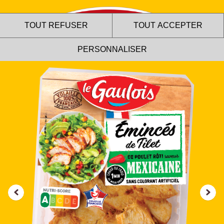
TOUT REFUSER
TOUT ACCEPTER
PERSONNALISER
Le site internet Le Gaulois
utilise des cookies !
Nous utilisons des cookies pour nous assurer du bon
fonctionnement de notre site et à des fins analytiques. Vous
pouvez changer d'avis à tout moment en cliquant sur l'icône
présente sur chaque page de notre site. En autorisant ces
services tiers, vous acceptez le dépôt et la lecture de
cookies et l'utilisation de technologies de suivi nécessaires
à leur bon fonctionnement.
Charte de confidentialité