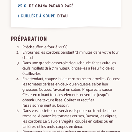
25 g
de Grana Padano râpé
1 cuillère à soupe
d'eau
PRÉPARATION
Préchauffez le four à 210°C.
Enfournez les cordons pendant 12 minutes dans votre four
chaud.
Dans une grande casserole d’eau chaude, faites cuire les
œufs mollets (5 à 7 minutes). Rincez-les à l’eau froide et
écaillez-les.
En attendant, coupez la laitue romaine en lamelles. Coupez
les tomates cerises en deux ou en quatre, selon leur
grosseur. Coupez l’avocat en cubes. Préparez la sauce
César en mixant tous les éléments ensemble jusqu’à
obtenir une texture lisse. Goûtez et rectifiez
l’assaisonnement au besoin.
Dans vos assiettes de service, disposez un fond de laitue
romaine. Ajoutez les tomates cerises, l’avocat, les câpres,
les cordons Le Gaulois Végétal coupés en cubes ou en
lanières, et les œufs coupés en deux.
Répartissez la sauce et terminez en parsemant de copeaux