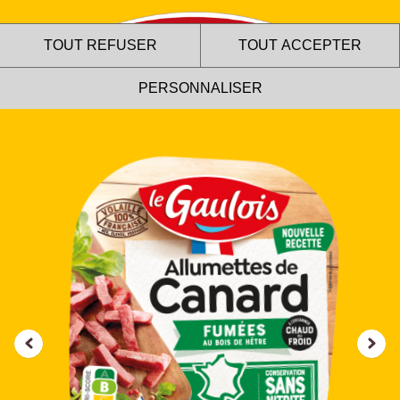
TOUT REFUSER
TOUT ACCEPTER
PERSONNALISER
Le site internet Le Gaulois
utilise des cookies !
Nous utilisons des cookies pour nous assurer du bon
fonctionnement de notre site et à des fins analytiques. Vous
pouvez changer d'avis à tout moment en cliquant sur l'icône
présente sur chaque page de notre site. En autorisant ces
services tiers, vous acceptez le dépôt et la lecture de
cookies et l'utilisation de technologies de suivi nécessaires
à leur bon fonctionnement.
Charte de confidentialité