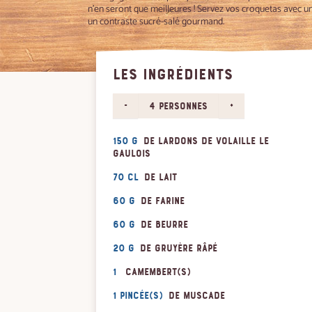
n’en seront que meilleures ! Servez vos croquetas avec un
un contraste sucré-salé gourmand.
LES INGRÉDIENTS
-
+
4 personnes
150 g
de lardons de volaille Le
Gaulois
70 cl
de lait
60 g
de farine
60 g
de beurre
20 g
de gruyère râpé
1
camembert(s)
1 pincée(s)
de muscade