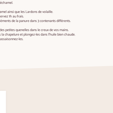
 béchamel.
amel ainsi que les Lardons de volaille.
ervez 1h au frais.
léments de la panure dans 3 contenants différents.
des petites quenelles dans le creux de vos mains.
s la chapelure et plongez-les dans l’huile bien chaude.
 assaisonnez-les.