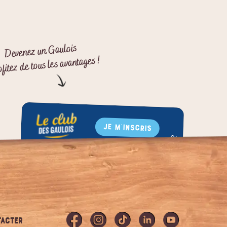
Devenez un Gaulois
ofitez de tous les avantages !
JE M'INSCRIS
Bons de réduction
Communauté départ'aimants
ACTER