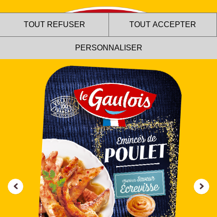
TOUT REFUSER
TOUT ACCEPTER
PERSONNALISER
Le site internet Le Gaulois
utilise des cookies !
Nous utilisons des cookies pour nous assurer du bon
fonctionnement de notre site et à des fins analytiques. Vous
pouvez changer d'avis à tout moment en cliquant sur l'icône
présente sur chaque page de notre site. En autorisant ces
services tiers, vous acceptez le dépôt et la lecture de
cookies et l'utilisation de technologies de suivi nécessaires
à leur bon fonctionnement.
Charte de confidentialité