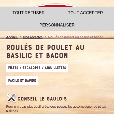
TOUT REFUSER
TOUT ACCEPTER
PERSONNALISER
Accueil
Nos recettes
Roulés de poulet au basilic et bacon
Roulés de poulet au
basilic et bacon
Le site internet Le Gaulois
utilise des cookies !
Filets / Escalopes / Aiguillettes
Nous utilisons des cookies pour nous assurer du bon
fonctionnement de notre site et à des fins analytiques. Vous
Facile et rapide
pouvez changer d'avis à tout moment en cliquant sur l'icône
présente sur chaque page de notre site. En autorisant ces
services tiers, vous acceptez le dépôt et la lecture de
cookies et l'utilisation de technologies de suivi nécessaires
Conseil Le Gaulois
à leur bon fonctionnement.
Pour un repas plus équilibrée, vous pouvez les accompagner de pâtes
fraîches.
Charte de confidentialité