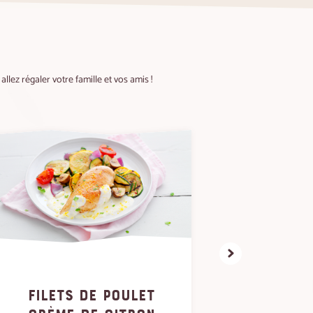
llez régaler votre famille et vos amis !
FILETS DE POULET
FILET D