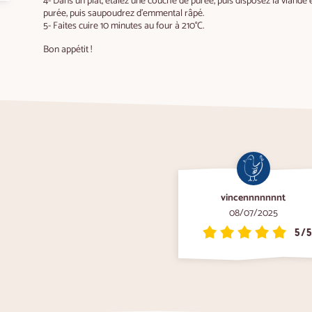
4- Dans un plat, étalez une couche de purée, puis disposez la viande 
purée, puis saupoudrez d'emmental râpé.
5- Faites cuire 10 minutes au four à 210°C.
Bon appétit !
vincennnnnnnt
08/07/2025
5/5