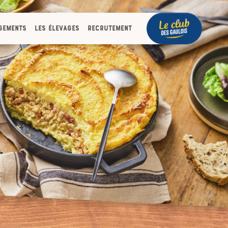
gements
Les élevages
Recrutement