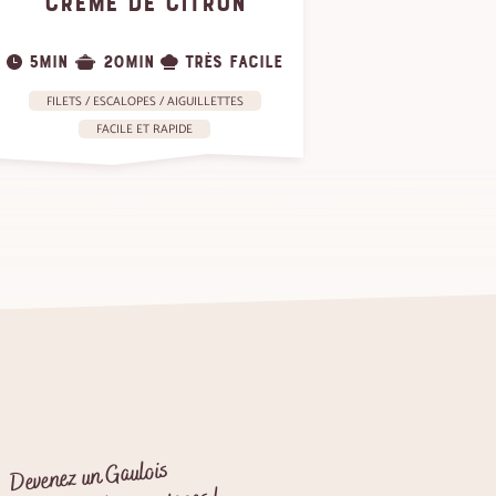
CRÈME DE CITRON
LA
5MIN
20MIN
TRÈS FACILE
25MIN
FILETS / ESCALOPES / AIGUILLETTES
FILETS / 
FACILE ET RAPIDE
F
Devenez un Gaulois