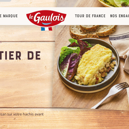
ous
e marque
Tour de France
Nos enga
tre
ous
 en
aque
n
ces
t la
tier de
 de
leur
san sur votre hachis avant