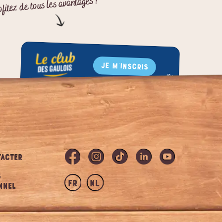
ofitez de tous les avantages !
JE M'INSCRIS
Bons de réduction
Communauté départ'aimants
ACTER
S
fr
nl
NNEL