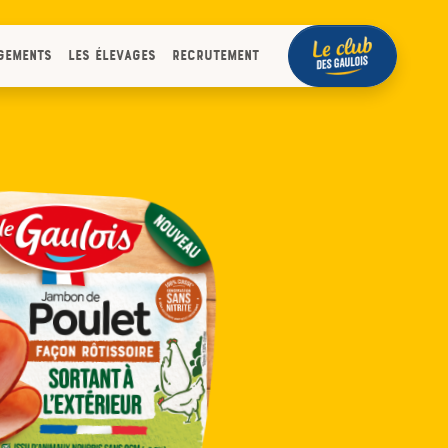
gements
Les élevages
Recrutement