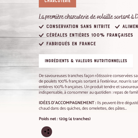
Charcuterie
La première charcuterie de volaille sortant à l'
Conservation sans nitrite
Alime
Céréales entières 100% françaises
Fabriqués en France
ingrédients & valeurs nutritionnelles
De savoureuses tranches façon rôtissoire conservées sans
de poulets 100% français sortant à l'extérieur, nourris s
entières 100% françaises. Un produit tendre et savoureux,
indispensable, à consommer au quotidien : repas de famille,
IDÉES D'ACCOMPAGNEMENT :
Ils peuvent être dégust
chaud dans des quiches, des omelettes, des pâtes…
Poids net : 120g (4 tranches)