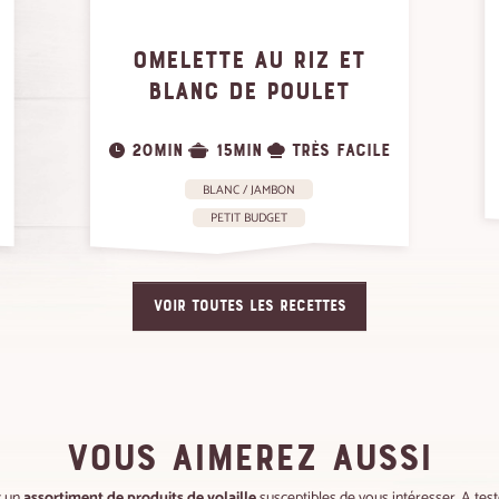
OMELETTE AU RIZ ET
BLANC DE POULET
20MIN
15MIN
TRÈS FACILE
BLANC / JAMBON
PETIT BUDGET
VOIR TOUTES LES RECETTES
VOUS AIMEREZ AUSSI
z un
assortiment de produits de volaille
susceptibles de vous intéresser. A teste