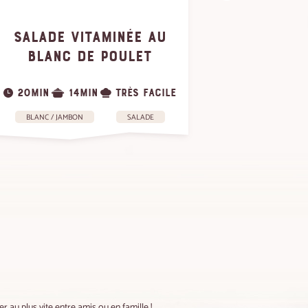
TARTIN
SALADE VITAMINÉE AU
POULE
BLANC DE POULET
R
20MIN
14MIN
TRÈS FACILE
15MIN
BLANC / JAMBON
SALADE
r au plus vite entre amis ou en famille !