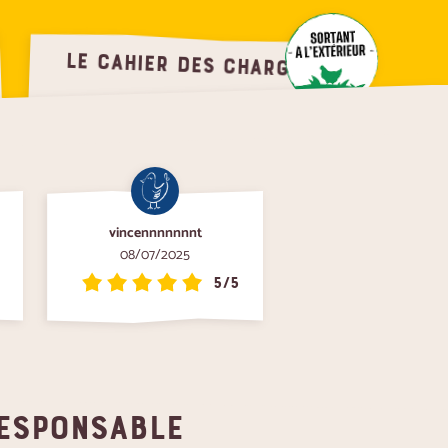
Le cahier des charges
volailles
sortent à l’extérieur, tous les jours dans les prés
vincennnnnnnt
08/07/2025
5/5
responsable