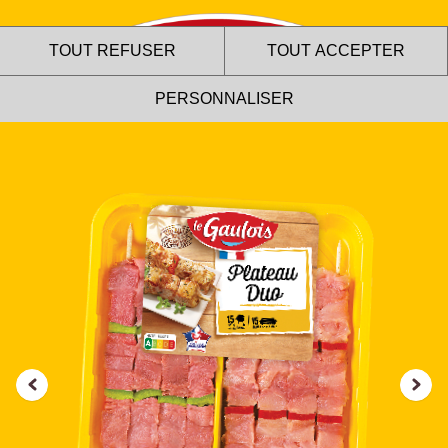
TOUT REFUSER
TOUT ACCEPTER
PERSONNALISER
Le site internet Le Gaulois
utilise des cookies !
Nous utilisons des cookies pour nous assurer du bon
fonctionnement de notre site et à des fins analytiques. Vous
pouvez changer d'avis à tout moment en cliquant sur l'icône
présente sur chaque page de notre site. En autorisant ces
services tiers, vous acceptez le dépôt et la lecture de
cookies et l'utilisation de technologies de suivi nécessaires
à leur bon fonctionnement.
Charte de confidentialité