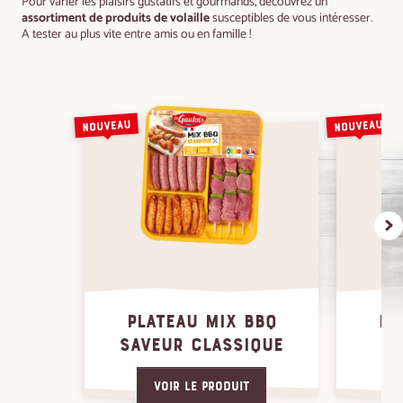
Pour varier les plaisirs gustatifs et gourmands, découvrez un
assortiment de produits de volaille
susceptibles de vous intéresser.
A tester au plus vite entre amis ou en famille !
PLATEAU MIX BBQ
PL
SAVEUR CLASSIQUE
S
Voir le produit