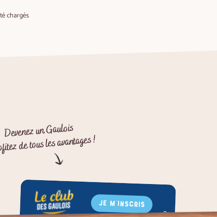
été chargés
Devenez un Gaulois
ofitez de tous les avantages !
JE M'INSCRIS