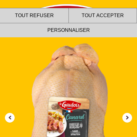
TOUT REFUSER
TOUT ACCEPTER
PERSONNALISER
Le site internet Le Gaulois
utilise des cookies !
Nous utilisons des cookies pour nous assurer du bon
fonctionnement de notre site et à des fins analytiques. Vous
pouvez changer d'avis à tout moment en cliquant sur l'icône
présente sur chaque page de notre site. En autorisant ces
services tiers, vous acceptez le dépôt et la lecture de
cookies et l'utilisation de technologies de suivi nécessaires
à leur bon fonctionnement.
Charte de confidentialité