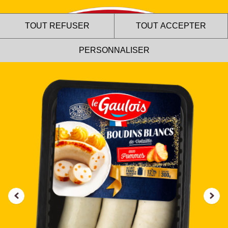
TOUT REFUSER
TOUT ACCEPTER
PERSONNALISER
Le site internet Le Gaulois
utilise des cookies !
Nous utilisons des cookies pour nous assurer du bon
fonctionnement de notre site et à des fins analytiques. Vous
pouvez changer d'avis à tout moment en cliquant sur l'icône
présente sur chaque page de notre site. En autorisant ces
services tiers, vous acceptez le dépôt et la lecture de
cookies et l'utilisation de technologies de suivi nécessaires
à leur bon fonctionnement.
Charte de confidentialité