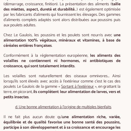
(démarrage, croissance, finition). La présentation des aliments (
taille
des miettes, aspect, dureté et durabilité
…) est également optimisée
par les fabricants d’aliments qui fournissent les élevages. Des gammes
d’aliments complets adaptés sont alors distribuées aux poussins puis
aux poulets adultes.
Chez Le Gaulois, les poussins et les poulets sont nourris avec
une
alimentation 100% végétaux, minéraux et vitamines, à base de
céréales entières françaises
.
Conformément à la réglementation européenne,
les aliments des
volailles ne contiennent ni hormones, ni antibiotiques de
croissance, qui sont totalement interdits
.
Les volailles sont naturellement des oiseaux omnivores... Ainsi
lorsqu’ils sont élevés avec accès à l’extérieur comme c’est le cas des
poulets Le Gaulois de la gamme «
Sortant à l'extérieur
», en grattant la
terre, en picorant,
ils complètent leur alimentation de larves, vers et
petits insectes
.
d. Une bonne alimentation à l’origine de multiples bienfaits
Il ne fait plus aucun doute qu’
une alimentation riche, variée,
équilibrée et de qualité favorise une bonne santé des poussins,
participe à son développement et à sa croissance et encourage les