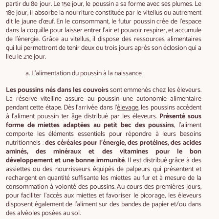
partir du 8e jour. Le 15e jour, le poussin a sa forme avec ses plumes. Le
18e jour, il absorbe la nourriture constituée par le vitellus ou autrement
dit le jaune d’œuf. En le consommant, le futur poussin crée de l’espace
dans la coquille pour laisser entrer l’air et pouvoir respirer, et accumule
de l’énergie. Grâce au vitellus, il dispose des ressources alimentaires
qui lui permettront de tenir deux ou trois jours après son éclosion qui a
lieu le 21e jour.
a. L'alimentation du poussin à la naissance
Les poussins nés dans les couvoirs
sont emmenés chez les éleveurs.
La réserve vitelline assure au poussin une autonomie alimentaire
pendant cette étape. Dès l’arrivée dans l’
élevage
, les poussins accèdent
à l’aliment poussin 1er âge distribué par les éleveurs.
Présenté sous
forme de miettes adaptées au petit bec des poussins
, l’aliment
comporte les éléments essentiels pour répondre à leurs besoins
nutritionnels :
des céréales pour l’énergie, des protéines, des acides
aminés, des minéraux et des vitamines pour le bon
développement et une bonne immunité
. Il est distribué grâce à des
assiettes ou des nourrisseurs équipés de palpeurs qui présentent et
rechargent en quantité suffisante les miettes au fur et à mesure de la
consommation à volonté des poussins. Au cours des premières jours,
pour faciliter l’accès aux miettes et favoriser le picorage, les éleveurs
disposent également de l’aliment sur des bandes de papier et/ou dans
des alvéoles posées au sol.