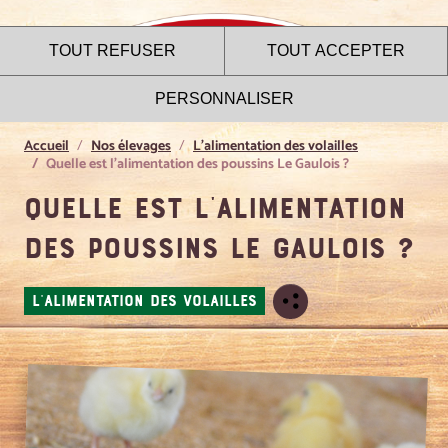
TOUT REFUSER
TOUT ACCEPTER
PERSONNALISER
Accueil
Nos élevages
L'alimentation des volailles
Quelle est l'alimentation des poussins Le Gaulois ?
Quelle est l'alimentation
Le site internet Le Gaulois
des poussins Le Gaulois ?
utilise des cookies !
Nous utilisons des cookies pour nous assurer du bon
L'ALIMENTATION DES VOLAILLES
fonctionnement de notre site et à des fins analytiques. Vous
pouvez changer d'avis à tout moment en cliquant sur l'icône
présente sur chaque page de notre site. En autorisant ces
services tiers, vous acceptez le dépôt et la lecture de
cookies et l'utilisation de technologies de suivi nécessaires
à leur bon fonctionnement.
Charte de confidentialité